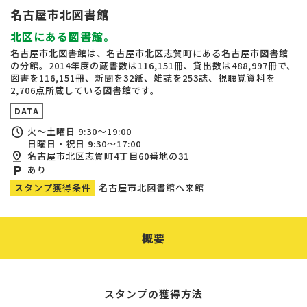
名古屋市北図書館
北区にある図書館。
名古屋市北図書館は、名古屋市北区志賀町にある名古屋市図書館
の分館。2014年度の蔵書数は116,151冊、貸出数は488,997冊で、
図書を116,151冊、新聞を32紙、雑誌を253誌、視聴覚資料を
2,706点所蔵している図書館です。
DATA
schedule
火～土曜日 9:30～19:00
日曜日・祝日 9:30～17:00
pin_drop
名古屋市北区志賀町4丁目60番地の31
local_parking
あり
スタンプ獲得条件
名古屋市北図書館へ来館
概要
スタンプの獲得方法