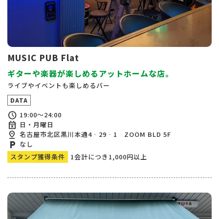
MUSIC PUB Flat
ギターや楽器が楽しめるアットホームな店。
ライブやイベントも楽しめるバー
DATA
schedule
19:00～24:00
event_busy
日・月曜日
pin_drop
名古屋市北区黒川本通4‐29‐1 ZOOM BLD 5F
local_parking
なし
スタンプ獲得条件
1会計につき1,000円以上