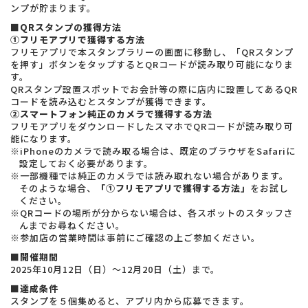
ンプが貯まります。
■QRスタンプの獲得方法
➀フリモアプリで獲得する方法
フリモアプリで本スタンプラリーの画面に移動し、「QRスタンプ
を押す」ボタンをタップするとQRコードが読み取り可能になりま
す。
QRスタンプ設置スポットでお会計等の際に店内に設置してあるQR
コードを読み込むとスタンプが獲得できます。
➁スマートフォン純正のカメラで獲得する方法
フリモアプリをダウンロードしたスマホでQRコードが読み取り可
能になります。
※iPhoneのカメラで読み取る場合は、既定のブラウザをSafariに
設定しておく必要があります。
※一部機種では純正のカメラでは読み取れない場合があります。
そのような場合、
「➀フリモアプリで獲得する方法」
をお試し
ください。
※QRコードの場所が分からない場合は、各スポットのスタッフさ
んまでお尋ねください。
※参加店の営業時間は事前にご確認の上ご参加ください。
■開催期間
2025年10月12日（日）～12月20日（土）まで。
■達成条件
スタンプを５個集めると、アプリ内から応募できます。