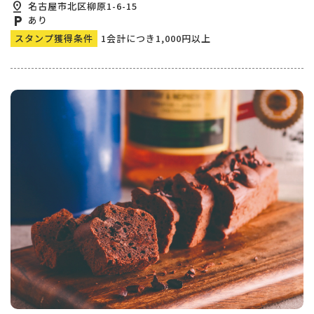
pin_drop
名古屋市北区柳原1-6-15
local_parking
あり
スタンプ獲得条件
1会計につき1,000円以上