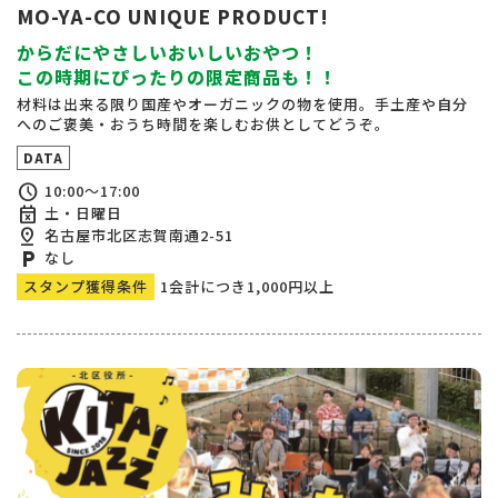
MO-YA-CO UNIQUE PRODUCT!
からだにやさしいおいしいおやつ！
この時期にぴったりの限定商品も！！
材料は出来る限り国産やオーガニックの物を使用。手土産や自分
へのご褒美・おうち時間を楽しむお供としてどうぞ。
DATA
schedule
10:00～17:00
event_busy
土・日曜日
pin_drop
名古屋市北区志賀南通2-51
local_parking
なし
スタンプ獲得条件
1会計につき1,000円以上