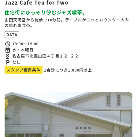
Jazz Cafe Tea for Two
住宅街にひっそり佇むジャズ喫茶。
山田天満宮から徒歩で10分弱。テーブルが二つとカウンターのみ
の隠れ家喫茶。
DATA
schedule
13:00～19:00
event_busy
水・木曜日
pin_drop
名古屋市北区山田４丁目１２−２２
local_parking
なし
スタンプ獲得条件
1会計につき1,000円以上