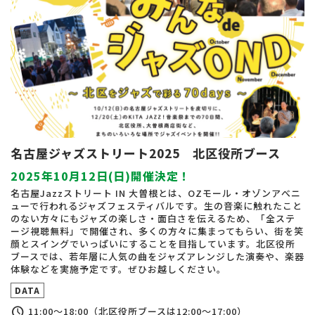
名古屋ジャズストリート2025 北区役所ブース
2025年10月12日(日)開催決定！
名古屋Jazzストリート IN 大曽根とは、OZモール・オゾンアべニ
ューで行われるジャズフェスティバルです。生の音楽に触れたこと
のない方々にもジャズの楽しさ・面白さを伝えるため、「全ステ
ージ視聴無料」で開催され、多くの方々に集まってもらい、街を笑
顔とスイングでいっぱいにすることを目指しています。北区役所
ブースでは、若年層に人気の曲をジャズアレンジした演奏や、楽器
体験などを実施予定です。ぜひお越しください。
DATA
schedule
11:00～18:00（北区役所ブースは12:00～17:00）