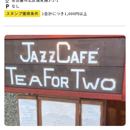
pin_drop
名古屋市北区城見通3-1-1
local_parking
なし
スタンプ獲得条件
1会計につき1,000円以上