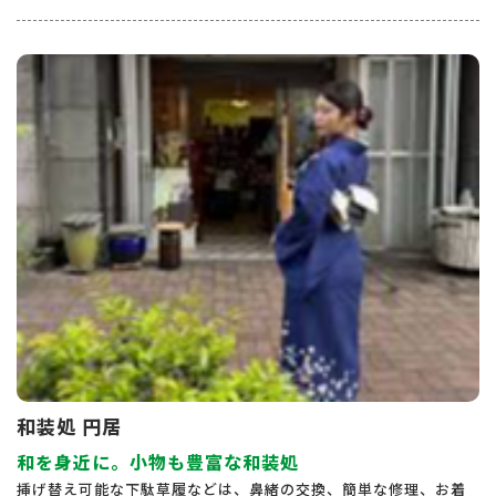
和装処 円居
和を身近に。小物も豊富な和装処
挿げ替え可能な下駄草履などは、鼻緒の交換、簡単な修理、お着