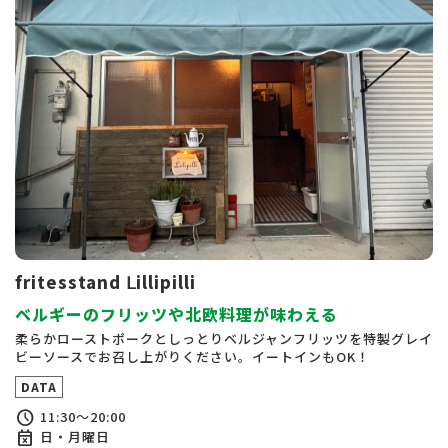
fritesstand Ⅼillipilli
ベルギーのフリッツや北欧料理が味わえる
柔らかローストポークとしっとりベルジャンフリッツを特製グレイ
ビーソースでお召し上がりください。イートインもOK！
DATA
schedule
11:30～20:00
event_busy
日・月曜日