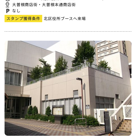
pin_drop
大曽根商店街・大曽根本通商店街
local_parking
なし
スタンプ獲得条件
北区役所ブースへ来場