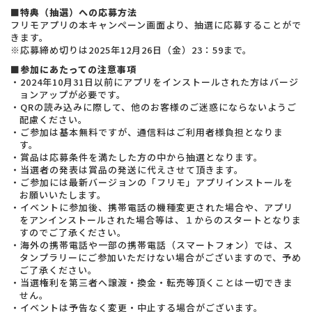
■特典（抽選）への応募方法
フリモアプリの本キャンペーン画面より、抽選に応募することがで
きます。
※応募締め切りは2025年12月26日（金）23：59まで。
■参加にあたっての注意事項
・2024年10月31日以前にアプリをインストールされた方はバージ
ョンアップが必要です。
・QRの読み込みに際して、他のお客様のご迷惑にならないようご
配慮ください。
・ご参加は基本無料ですが、通信料はご利用者様負担となりま
す。
・賞品は応募条件を満たした方の中から抽選となります。
・当選者の発表は賞品の発送に代えさせて頂きます。
・ご参加には最新バージョンの「フリモ」アプリインストールを
お願いいたします。
・イベントに参加後、携帯電話の機種変更された場合や、アプリ
をアンインストールされた場合等は、１からのスタートとなりま
すのでご了承ください。
・海外の携帯電話や一部の携帯電話（スマートフォン）では、ス
タンプラリーにご参加いただけない場合がございますので、予め
ご了承ください。
・当選権利を第三者へ譲渡・換金・転売等頂くことは一切できま
せん。
・イベントは予告なく変更・中止する場合がございます。