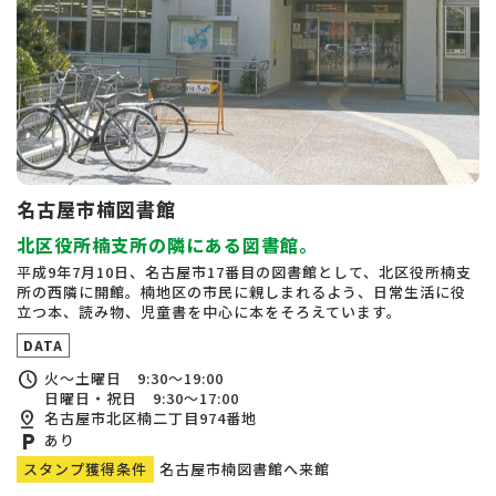
名古屋市楠図書館
北区役所楠支所の隣にある図書館。
平成9年7月10日、名古屋市17番目の図書館として、北区役所楠支
所の西隣に開館。楠地区の市民に親しまれるよう、日常生活に役
立つ本、読み物、児童書を中心に本をそろえています。
DATA
schedule
火～土曜日 9:30～19:00
日曜日・祝日 9:30～17:00
pin_drop
名古屋市北区楠二丁目974番地
local_parking
あり
スタンプ獲得条件
名古屋市楠図書館へ来館