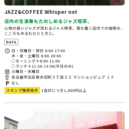
JAZZ&COFFEE Whisper not
店内の生演奏もたのしめるジャズ喫茶。
心地の良いジャズが流れるジャス喫茶。落ち着く店内での珈琲は、
こころもゆるむひとときに。
DATA
schedule
日・月曜日・祝日 8:00-17:00
木・金・土曜日 8:00-20:00
○モーニング＊8:00-11:00
○ランチ＊11:30-13:30(平日のみ)
event_busy
火曜日・水曜日
pin_drop
名古屋市北区東水切町３丁目３３ マンションピュア １Ｆ
local_parking
なし
スタンプ獲得条件
1会計につき1,000円以上