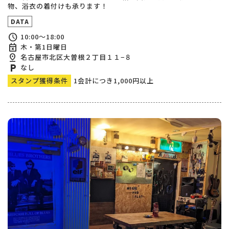
物、浴衣の着付けも承ります！
DATA
schedule
10:00～18:00
event_busy
木・第1日曜日
pin_drop
名古屋市北区大曽根２丁目１１−８
local_parking
なし
スタンプ獲得条件
1会計につき1,000円以上