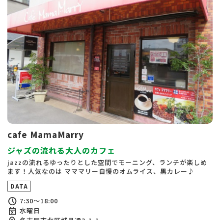
cafe MamaMarry
ジャズの流れる大人のカフェ
jazzの流れるゆったりとした空間でモーニング、ランチが楽しめ
ます！人気なのは マママリー自慢のオムライス、黒カレー♪
DATA
schedule
7:30～18:00
event_busy
水曜日